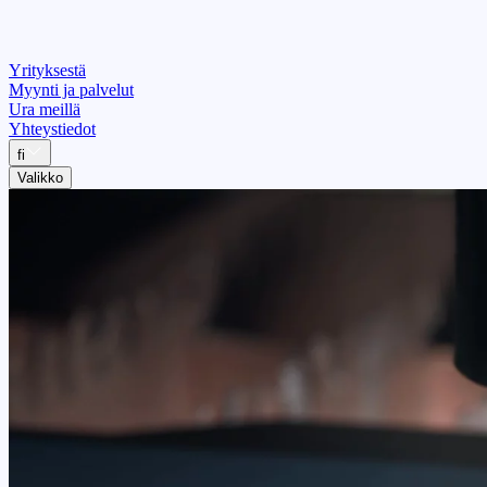
Yrityksestä
Myynti ja palvelut
Ura meillä
Yhteystiedot
fi
Valikko