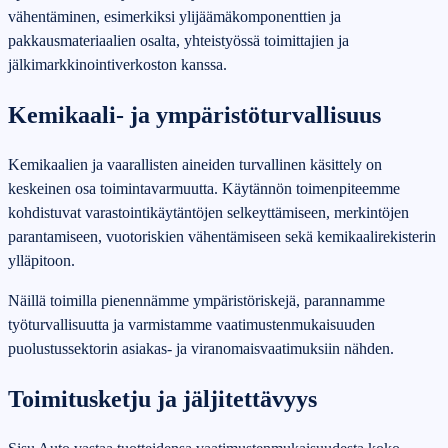
vähentäminen, esimerkiksi ylijäämäkomponenttien ja
pakkausmateriaalien osalta, yhteistyössä toimittajien ja
jälkimarkkinointiverkoston kanssa.
Kemikaali‑ ja ympäristöturvallisuus
Kemikaalien ja vaarallisten aineiden turvallinen käsittely on
keskeinen osa toimintavarmuutta. Käytännön toimenpiteemme
kohdistuvat varastointikäytäntöjen selkeyttämiseen, merkintöjen
parantamiseen, vuotoriskien vähentämiseen sekä kemikaalirekisterin
ylläpitoon.
Näillä toimilla pienennämme ympäristöriskejä, parannamme
työturvallisuutta ja varmistamme vaatimustenmukaisuuden
puolustussektorin asiakas‑ ja viranomaisvaatimuksiin nähden.
Toimitusketju ja jäljitettävyys