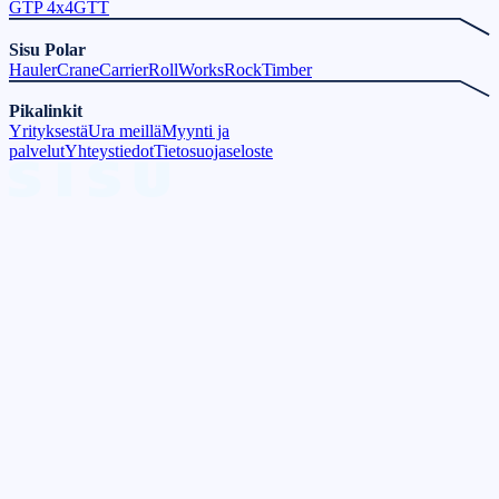
GTP 4x4
GTT
Sisu Polar
Hauler
Crane
Carrier
Roll
Works
Rock
Timber
Pikalinkit
Yrityksestä
Ura meillä
Myynti ja
palvelut
Yhteystiedot
Tietosuojaseloste