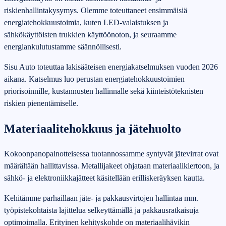
riskienhallintakysymys. Olemme toteuttaneet ensimmäisiä
energiatehokkuustoimia, kuten LED‑valaistuksen ja
sähkökäyttöisten trukkien käyttöönoton, ja seuraamme
energiankulutustamme säännöllisesti.
Sisu Auto toteuttaa lakisääteisen energiakatselmuksen vuoden 2026
aikana. Katselmus luo perustan energiatehokkuustoimien
priorisoinnille, kustannusten hallinnalle sekä kiinteistöteknisten
riskien pienentämiselle.
Materiaalitehokkuus ja jätehuolto
Kokoonpanopainotteisessa tuotannossamme syntyvät jätevirrat ovat
määrältään hallittavissa. Metallijakeet ohjataan materiaalikiertoon, ja
sähkö‑ ja elektroniikkajätteet käsitellään erilliskeräyksen kautta.
Kehitämme parhaillaan jäte‑ ja pakkausvirtojen hallintaa mm.
työpistekohtaista lajittelua selkeyttämällä ja pakkausratkaisuja
optimoimalla. Erityinen kehityskohde on materiaalihävikin