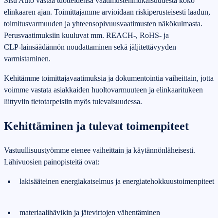
Sisu Auto vastaa tuotteidensa vaatimustenmukaisuudesta koko
elinkaaren ajan. Toimittajamme arvioidaan riskiperusteisesti laadun,
toimitusvarmuuden ja yhteensopivuusvaatimusten näkökulmasta.
Perusvaatimuksiin kuuluvat mm. REACH‑, RoHS‑ ja
CLP‑lainsäädännön noudattaminen sekä jäljitettävyyden
varmistaminen.
Kehitämme toimittajavaatimuksia ja dokumentointia vaiheittain, jotta
voimme vastata asiakkaiden huoltovarmuuteen ja elinkaaritukeen
liittyviin tietotarpeisiin myös tulevaisuudessa.
Kehittäminen ja tulevat toimenpiteet
Vastuullisuustyömme etenee vaiheittain ja käytännönläheisesti.
Lähivuosien painopisteitä ovat:
lakisääteinen energiakatselmus ja energiatehokkuustoimenpiteet
materiaalihävikin ja jätevirtojen vähentäminen