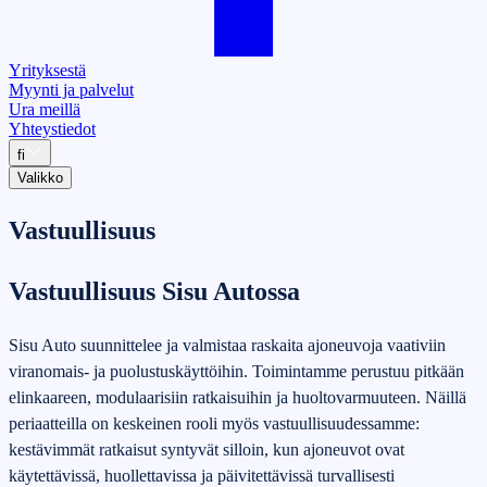
Yrityksestä
Myynti ja palvelut
Ura meillä
Yhteystiedot
fi
Valikko
Vastuullisuus
Vastuullisuus Sisu Autossa
Sisu Auto suunnittelee ja valmistaa raskaita ajoneuvoja vaativiin
viranomais‑ ja puolustuskäyttöihin. Toimintamme perustuu pitkään
elinkaareen, modulaarisiin ratkaisuihin ja huoltovarmuuteen. Näillä
periaatteilla on keskeinen rooli myös vastuullisuudessamme:
kestävimmät ratkaisut syntyvät silloin, kun ajoneuvot ovat
käytettävissä, huollettavissa ja päivitettävissä turvallisesti